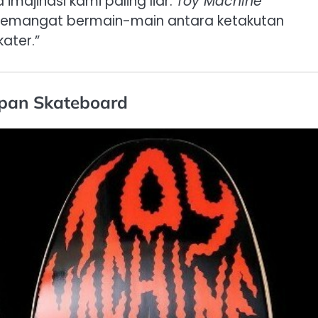
imajinasi kami paling liar.
Toy Machine
semangat bermain-main antara ketakutan
ater.”
Papan Skateboard