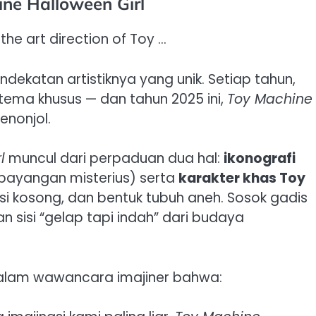
ine Halloween Girl
dekatan artistiknya yang unik. Setiap tahun,
rtema khusus — dan tahun 2025 ini,
Toy Machine
enonjol.
l
muncul dari perpaduan dua hal:
ikonografi
 bayangan misterius) serta
karakter khas Toy
si kosong, dan bentuk tubuh aneh. Sosok gadis
n sisi “gelap tapi indah” dari budaya
dalam wawancara imajiner bahwa: