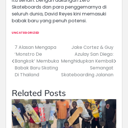
itu sendiri. Dengan dukungan Zero
Skateboards dan para penggemarnya di
seluruh dunia, David Reyes kini memasuki
babak baru yang penuh potensi.
UNCATEGORIZED
7 Alasan Mengapa
Jake Cortez & Guy
Post
‘Monstro De
Azulay San Diego:
navigation
Bangkok’ Membuka
Menghidupkan Kembali
Babak Baru Skating
Semangat
Di Thailand
Skateboarding Jalanan
Related Posts