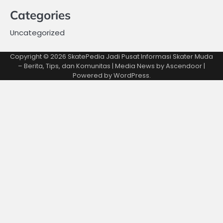
Categories
Uncategorized
Copyright © 2026
SkatePedia Jadi Pusat Informasi Skater Muda
– Berita, Tips, dan Komunitas
| Media News by
Ascendoor
|
Powered by
WordPress
.