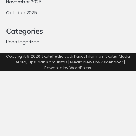
November 2025
October 2025
Categories
Uncategorized
Copyright © 2026
SkatePedia Jadi Pusat Informasi Skater Muda
– Berita, Tips, dan Komunitas
| Media News by
Ascendoor
|
Powered by
WordPress
.